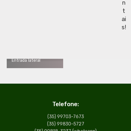
n
t
ai
s!
Entrada lateral
Telefone:
(35) 99703-7673
(35) 99830-5727