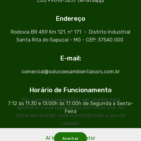
(35) 99818-3237 (whatsapp)
Endereço
Rodovia BR 459 Km 121, nº 171 - Distrito Industrial
Santa Rita do Sapucaí - MG - CEP: 37540 000
E-mail:
comercial@solucoesambientaissrs.com.br
Horário de Funcionamento
Nós usamos cookies! Eles são usados para
7:12 às 11:30 e 13:00h às 17:00h de Segunda a Sexta-
aprimorar a sua experiência em nosso site. Ao
Feira
clicar em aceitar, você concorda com o uso de
cookies.
AI Website Generator
Aceitar