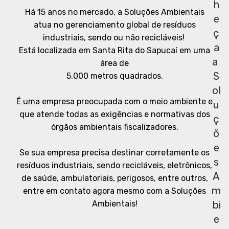
h
Há 15 anos no mercado, a Soluções Ambientais
e
atua no gerenciamento global de resíduos
ç
industriais, sendo ou não recicláveis!
a
Está localizada em Santa Rita do Sapucaí em uma
a
área de
S
5.000 metros quadrados.
ol
É uma empresa preocupada com o meio ambiente e
u
que atende todas as exigências e normativas dos
ç
órgãos ambientais fiscalizadores.
õ
e
Se sua empresa precisa destinar corretamente os
s
resíduos industriais, sendo recicláveis, eletrônicos,
A
de saúde, ambulatoriais, perigosos, entre outros,
m
entre em contato agora mesmo com a Soluções
Ambientais!
bi
e